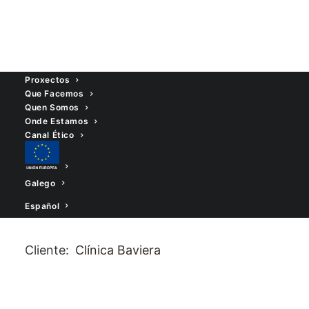
Proxectos
Que Facemos
Quen Somos
Clínica Baviera Vigo
Onde Estamos
Canal Ético
This is a custom heading
element.
Galego
Español
Cliente:
Clínica Baviera