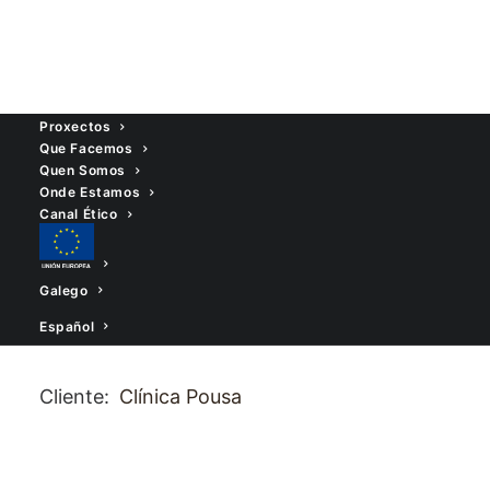
Proxectos
Que Facemos
Quen Somos
Clínica Pousa
Onde Estamos
Canal Ético
This is a custom heading
element.
Galego
Español
Cliente:
Clínica Pousa